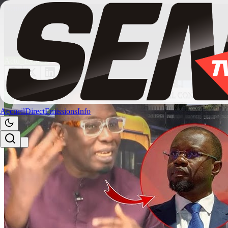
Actualités
/
video buzz
Révélations de Madiambal : La question cho
9 juin 2026
13:47
Actu_Express
VIDEOS BUZZ
Accueil
Direct
Emissions
Info