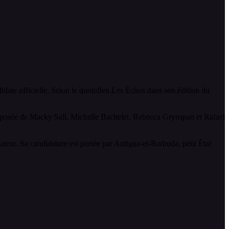
idate officielle. Selon le quotidien Les Échos dans son édition du
omposée de Macky Sall, Michelle Bachelet, Rebecca Grynspan et Rafael
teur. Sa candidature est portée par Antigua-et-Barbuda, petit État