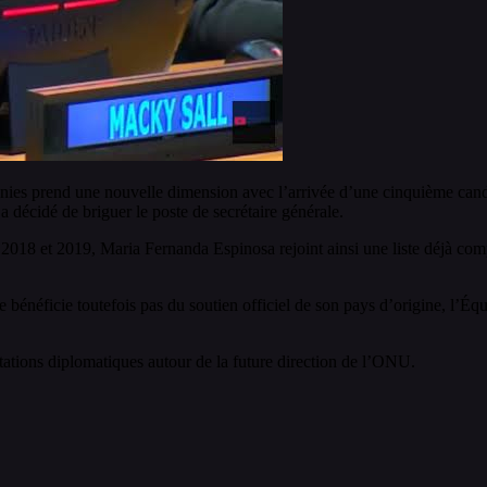
 unies prend une nouvelle dimension avec l’arrivée d’une cinquième cand
décidé de briguer le poste de secrétaire générale.
 2018 et 2019, Maria Fernanda Espinosa rejoint ainsi une liste déjà c
néficie toutefois pas du soutien officiel de son pays d’origine, l’Équa
ctations diplomatiques autour de la future direction de l’ONU.