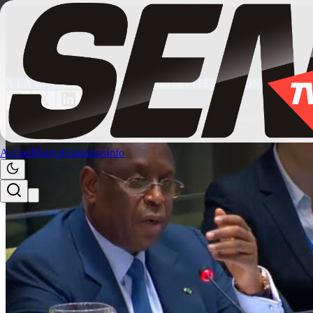
Actualités
/
actu_express
ONU : Macky Sall face à une nouvelle rival
13 mai 2026
09:18
À LA UNE
Actu_Express
ACTUALITE
INTERNATIONAL
Accueil
Direct
Emissions
Info