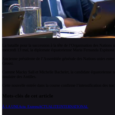
La bataille pour la succession à la tête de l’Organisation des Nations
mercredi 13 mai, la diplomate équatorienne Maria Fernanda Espinosa a 
Ancienne présidente de l’Assemblée générale des Nations unies entre
Grossi.
Comme Macky Sall et Michelle Bachelet, la candidate équatorienne ne bé
insulaire des Antilles.
Cette nouvelle entrée dans la course confirme l’intensification des tra
Mots-clés de cet article
À LA UNE
Actu_Express
ACTUALITE
INTERNATIONAL