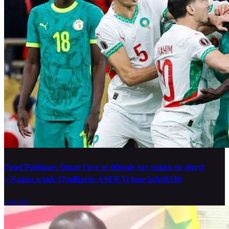
Fond Politique: Omar Faye se défoule sur Sonko en direct
« Nagnu wakh 37milliards ASER Yi fane la&#8230;
8 août 2026