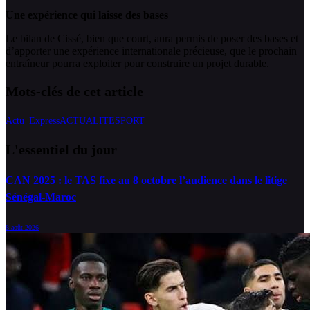
Une expérience qui laisse des bases
Le bilan de Cissé, bien que court, aura permis de poser des bases et
d’apporter une expérience internationale précieuse, que le prochain
entraîneur pourra exploiter pour construire un projet durable.
Mots-clés de cet article
Actu_Express
ACTUALITE
SPORT
L'essentiel du jour
CAN 2025 : le TAS fixe au 8 octobre l’audience dans le litige
Sénégal-Maroc
8 août 2026