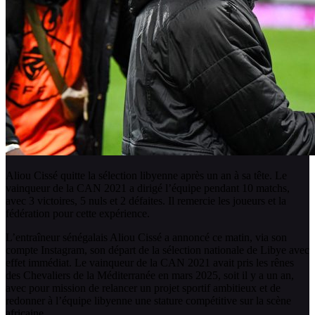
Aliou Cissé quitte la sélection libyenne après un an à sa tête. Le
vainqueur de la CAN 2021 a dirigé l’équipe pendant 10 matchs,
avec 3 victoires, 5 nuls et 2 défaites. Il remercie les joueurs et la
fédération pour cette expérience.
L’entraîneur sénégalais Aliou Cissé a annoncé ce matin, via son
compte Instagram, son départ de la sélection nationale de Libye avec
effet immédiat. Le vainqueur de la CAN 2021 avait pris les rênes
des Chevaliers de la Méditerranée en mars 2025, soit il y a un an,
avec pour mission de relancer un projet sportif ambitieux et de
redonner à l’équipe libyenne une stature compétitive sur la scène
africaine.