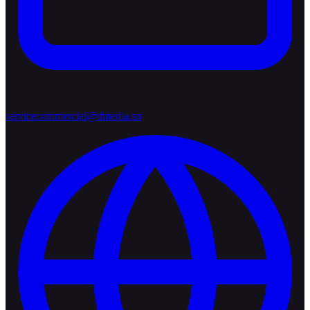
servicecommercial@dmedia.sn