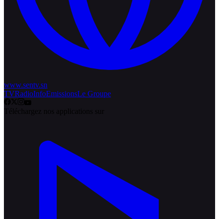
www.sentv.sn
TV
Radio
Info
Emissions
Le Groupe
Téléchargez nos applications sur