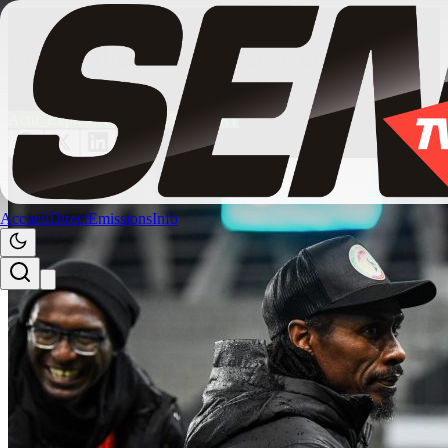
Actualités
/
actualite
Libye : Aliou Cissé annonce son départ
8 avril 2026
13:34
Actu_Express
ACTUALITE
SPORT
Accueil
Direct
Emissions
Info