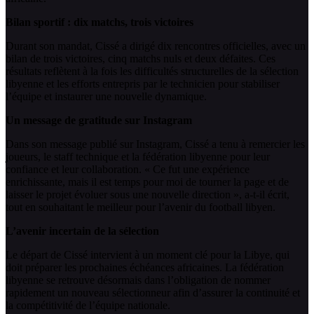
Bilan sportif : dix matchs, trois victoires
Durant son mandat, Cissé a dirigé dix rencontres officielles, avec un
bilan de trois victoires, cinq matchs nuls et deux défaites. Ces
résultats reflètent à la fois les difficultés structurelles de la sélection
libyenne et les efforts entrepris par le technicien pour stabiliser
l’équipe et instaurer une nouvelle dynamique.
Un message de gratitude sur Instagram
Dans son message publié sur Instagram, Cissé a tenu à remercier les
joueurs, le staff technique et la fédération libyenne pour leur
confiance et leur collaboration. « Ce fut une expérience
enrichissante, mais il est temps pour moi de tourner la page et de
laisser le projet évoluer sous une nouvelle direction », a-t-il écrit,
tout en souhaitant le meilleur pour l’avenir du football libyen.
L’avenir incertain de la sélection
Le départ de Cissé intervient à un moment clé pour la Libye, qui
doit préparer les prochaines échéances africaines. La fédération
libyenne se retrouve désormais dans l’obligation de nommer
rapidement un nouveau sélectionneur afin d’assurer la continuité et
la compétitivité de l’équipe nationale.