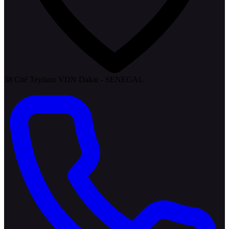
38 Cité Teylium VDN Dakar - SENEGAL