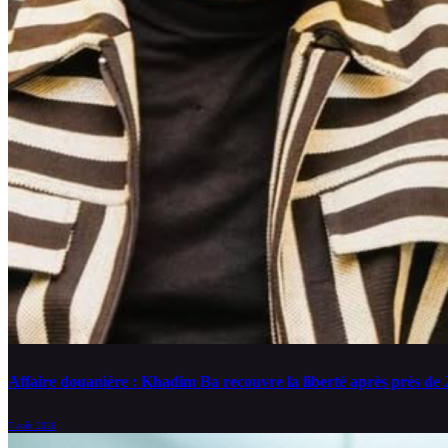
Affaire douanière : Khadim Ba recouvre la liberté après près de 
7 août 2026