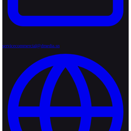
servicecommercial@dmedia.sn