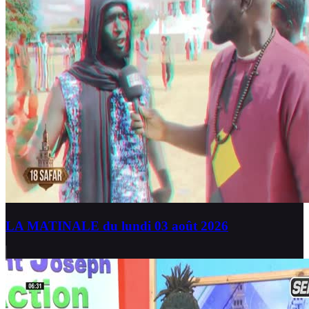
LA MATINALE du lundi 03 août 2026