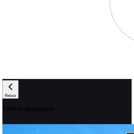
Retour
Vidéos similaires