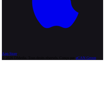
App Store
.
© 2026 DMedia. Tous droits réservés. Conçu par
aCAN Group