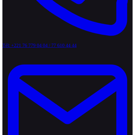
Tél: +221 76 779 04 04 / 77 610 44 44