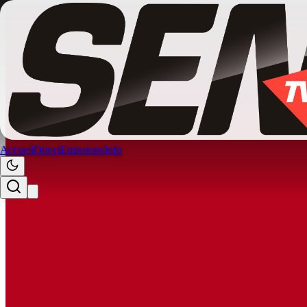
Accueil
Direct
Emissions
Info