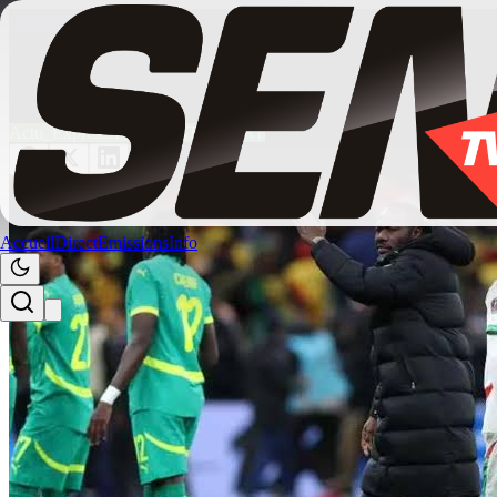
Actualités
/
actualite
Arabie Saoudite vs Sénégal : la composition
9 juin 2026
23:13
Actu_Express
ACTUALITE
SPORT
Accueil
Direct
Emissions
Info