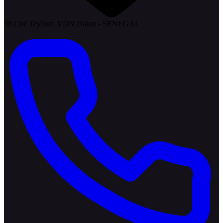
38 Cité Teylium VDN Dakar - SENEGAL