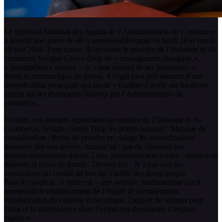
Le Syndicat National des Agents de l’Administration du Commerce
a décrété une grève de 48 h renouvelables pour ce lundi 18 et mardi
19 mai 2026. Pour cause, ils accusent le ministre de l’Industrie et du
commerce Serigne Gueye Diop de « management chaotique »,
« incompétence notoire » et « non respect de ses promesses ».
Selon le communiqué de presse, il s’agit plus précisément d’une
revendication principale qui est de « finaliser l’arrêté sur les droits
perçus sur les documents délivrés par l’Administration du
commerce.
En effet, ces derniers reprochent au ministre de l’Industrie et du
Commerce, Serigne Gueye Diop les points suivants : Manque de
considération : Refus de prendre en charge les revendications
déposées dès son arrivée, Incapacité : pas de réponses aux
dysfonctionnements depuis 2 ans, promesses non tenues : manœuvre
dilatoire et écran de fumée . Dernier fait : N’a pas acté les
conclusions du comité ad hoc sur l’arrêté des droits perçus
Pour le syndicat, ce texte est « une avancée fondamentale car il
permettrait le rétablissement de l’équité de rémunération,
l’amélioration du contrôle économique, l’apport de recettes pour
l’Etat et la transparence dans l’octroi des documents d’import-
export ».