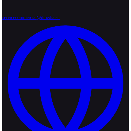
servicecommercial@dmedia.sn