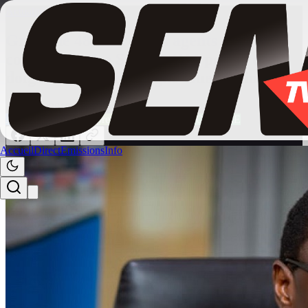
Actualités
/
actu_express
Grève de 48 heures des agents du
commerce : Le SYNACOM pointe du
doigt le ministre Serigne Gueye Diop
12 mai 2026
12:49
À LA UNE
Actu_Express
ACTUALITE
ECONOMIE
Accueil
Direct
Emissions
Info