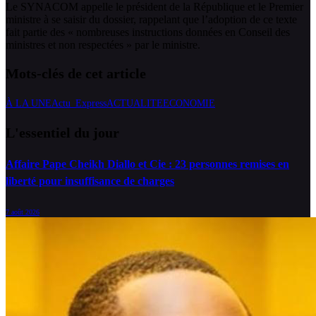
Le SYNACOM appelle le président de la République et le Premier
ministre à se saisir du dossier, rappelant que l’adoption de ce texte
fait partie des « nombreuses instructions données en Conseil des
ministres et non respectées » par le ministre.
Mots-clés de cet article
À LA UNE
Actu_Express
ACTUALITE
ECONOMIE
L'essentiel du jour
Affaire Pape Cheikh Diallo et Cie : 23 personnes remises en
liberté pour insuffisance de charges
7 août 2026