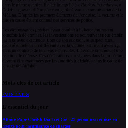
dans le même quartier. Il a été interpellé à
« Roukou Feugdiay »
, à
Colobane, avant d’être placé en garde à vue au commissariat de la
Médina. D’après les premiers éléments de l’enquête, la victime et le
mis en cause étaient connus des services de police.
Les circonstances précises ayant conduit à l’altercation restent
toutefois à déterminer, les investigations se poursuivant pour établir
les faits avec exactitude. Lors de son audition, le suspect aurait
déclaré entretenir un différend avec la victime, affirmant avoir agi
dans un contexte de tensions récurrentes. Il évoque notamment une
réaction de défense. Ces déclarations, consignées dans la procédure,
devront être examinées par les autorités judiciaires dans le cadre de
la suite de l’affaire.
Mots-clés de cet article
FAITS DIVERS
L'essentiel du jour
Affaire Pape Cheikh Diallo et Cie : 23 personnes remises en
liberté pour insuffisance de charges