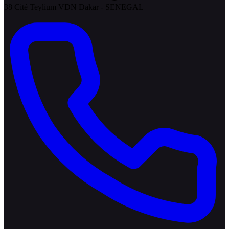
38 Cité Teylium VDN Dakar - SENEGAL