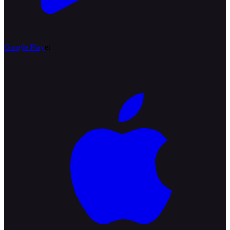
Google Play
et