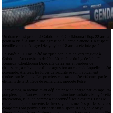
Un drame s’est produit à Colobane, où Cheikhouna Diop, 22 ans, a
perdu la vie à la suite d’une agression à l’arme blanche. Un suspect,
identifié comme Ablaye Dieng agé de 18 ans , a été interpellé.
La soirée du 10 mai a été marquée par un fait divers tragique à
Colobane. Aux environs de 20 h 30, en face du Lycée John F.
Kennedy, Cheikhouna Diop, âgé de 22 ans et vendeur de
chaussures, a été victime d’une agression au cours de laquelle il a été
poignardé. Alertées, les forces de sécurité se sont rapidement
rendues sur les lieux. Les premiers constats ont été effectués par les
éléments de la Brigade de recherches, rapporte Pulse.
Entre-temps, la victime avait déjà été prise en charge par les sapeurs-
pompiers, qui l’ont évacuée vers une structure sanitaire. Malgré cette
intervention, le jeune homme a succombé à ses blessures. Dans le
cadre de l’enquête ouverte, les investigations menées par les services
compétents ont permis d’identifier un suspect. Il s’agit d’Ablaye
Dieng, âgé de 18 ans, également vendeur de chaussures et domicilié