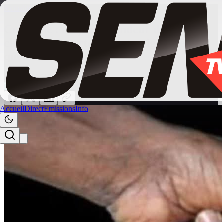
Actualités
/
faits_divers
Colobane : un jeune vendeur de
chaussures mortellement poignardé, ce
que l’on sait
12 mai 2026
12:41
FAITS DIVERS
Accueil
Direct
Emissions
Info