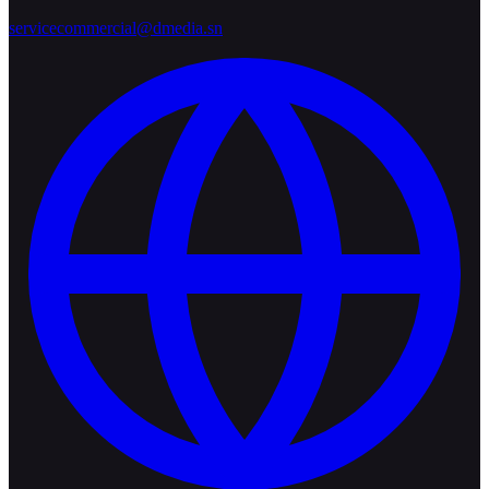
servicecommercial@dmedia.sn