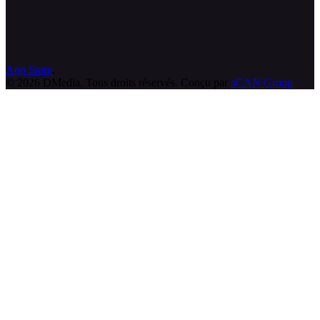
App Store
.
© 2026 DMedia. Tous droits réservés. Conçu par
aCAN Group