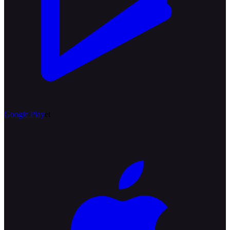
Google Play
et